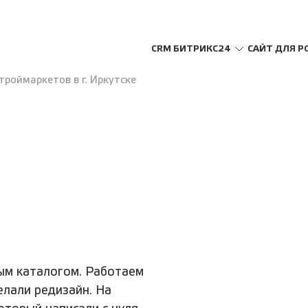
CRM БИТРИКС24
САЙТ ДЛЯ Р
троймаркетов в г. Иркутске
ым каталогом. Работаем
елали редизайн. На