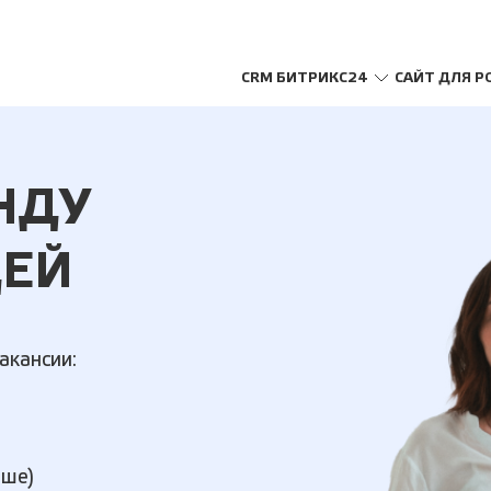
CRM БИТРИКС24
САЙТ ДЛЯ Р
НДУ
ЕЙ
акансии:
ыше)