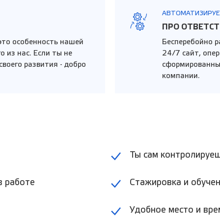
АВТОМАТИЗИРУЕ
ПРО ОТВЕТС
 это особенность нашей
Бесперебойно 
о из нас. Если ты не
24/7 сайт, опе
своего развития - добро
сформированные
компании.
Ты сам контролируеш
в работе
Стажировка и обучен
Удобное место и вре