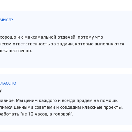
СМЫСЛ?
хорошо и с максимальной отдачей, потому что
несем ответственность за задачи, которые выполняются
некачественно.
КЛАССНО
У
главное. Мы ценим каждого и всегда придем на помощь
делимся ценными советами и создадим классные проекты.
аботать "не 12 часов, а головой".